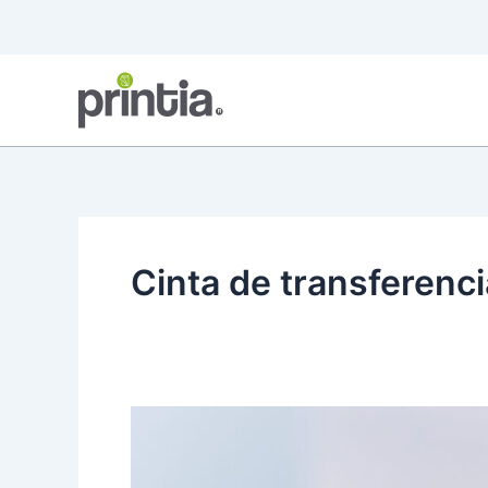
Ir
al
contenido
Cinta de transferenci
Cera
Resina