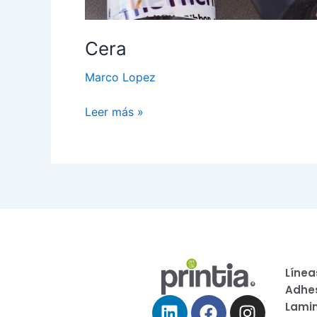
Cera
Marco Lopez
Leer más »
Línea
Adhe
Linkedin
Facebook
Instagr
Lami