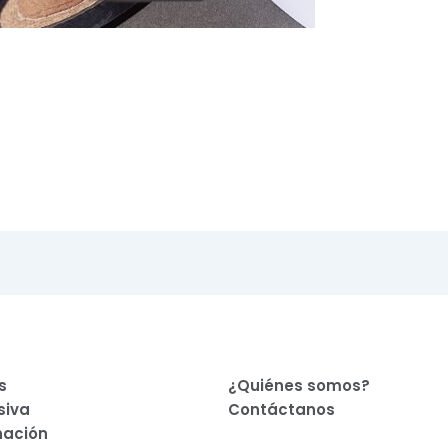
s
¿Quiénes somos?
siva
Contáctanos
am
nación