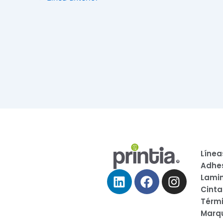
Línea
Adhe
Linkedin
Facebook
Instagr
Lami
Cinta
Térm
Marqu