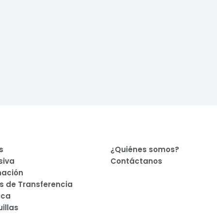
s
¿Quiénes somos?
siva
Contáctanos
am
nación
s de Transferencia
ica
illas