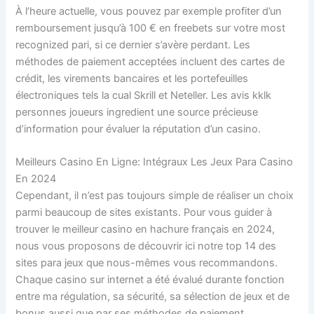
À l’heure actuelle, vous pouvez par exemple profiter d’un
remboursement jusqu’à 100 € en freebets sur votre most
recognized pari, si ce dernier s’avère perdant. Les
méthodes de paiement acceptées incluent des cartes de
crédit, les virements bancaires et les portefeuilles
électroniques tels la cual Skrill et Neteller. Les avis kklk
personnes joueurs ingredient une source précieuse
d’information pour évaluer la réputation d’un casino.
Meilleurs Casino En Ligne: Intégraux Les Jeux Para Casino
En 2024
Cependant, il n’est pas toujours simple de réaliser un choix
parmi beaucoup de sites existants. Pour vous guider à
trouver le meilleur casino en hachure français en 2024,
nous vous proposons de découvrir ici notre top 14 des
sites para jeux que nous-mêmes vous recommandons.
Chaque casino sur internet a été évalué durante fonction
entre ma régulation, sa sécurité, sa sélection de jeux et de
bonus aussi que par ses méthodes de paiement