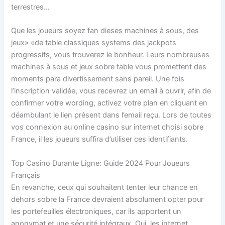
terrestres…
Que les joueurs soyez fan dieses machines à sous, des
jeux» «de table classiques systems des jackpots
progressifs, vous trouverez le bonheur. Leurs nombreuses
machines à sous et jeux sobre table vous promettent des
moments para divertissement sans pareil. Une fois
l’inscription validée, vous recevrez un email à ouvrir, afin de
confirmer votre wording, activez votre plan en cliquant en
déambulant le lien présent dans l’email reçu. Lors de toutes
vos connexion au online casino sur internet choisi sobre
France, il les joueurs suffira d’utiliser ces identifiants.
Top Casino Durante Ligne: Guide 2024 Pour Joueurs
Français
En revanche, ceux qui souhaitent tenter leur chance en
dehors sobre la France devraient absolument opter pour
les portefeuilles électroniques, car ils apportent un
anonymat et une sécurité intégraux. Oui, les internet