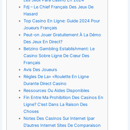
Fdj – Le Chief Français Des Jeux De
Hasard
Top Casino En Ligne: Guide 2024 Pour
Joueurs Français
Peut-on Jouer Gratuitement À La Démo
Des Jeux En Direct?
Betzino Gambling Establishment: Le
Casino Sobre Ligne De Cœur Des
Français
Avis Des Joueurs
Règles De La» «Roulette En Ligne
Durante Direct Casino
Ressources Ou Aides Disponibles
Fin Entre Ma Prohibition Des Casinos En
Ligne? C’est Dans La Raison Des
Choses
Notes Des Casinos Sur Internet (par
D’autres Internet Sites De Comparaison