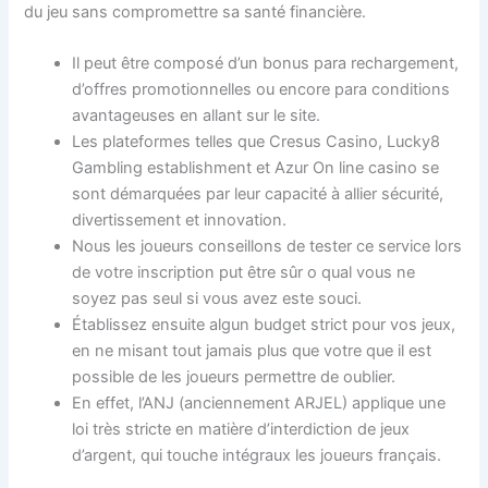
du jeu sans compromettre sa santé financière.
Il peut être composé d’un bonus para rechargement,
d’offres promotionnelles ou encore para conditions
avantageuses en allant sur le site.
Les plateformes telles que Cresus Casino, Lucky8
Gambling establishment et Azur On line casino se
sont démarquées par leur capacité à allier sécurité,
divertissement et innovation.
Nous les joueurs conseillons de tester ce service lors
de votre inscription put être sûr o qual vous ne
soyez pas seul si vous avez este souci.
Établissez ensuite algun budget strict pour vos jeux,
en ne misant tout jamais plus que votre que il est
possible de les joueurs permettre de oublier.
En effet, l’ANJ (anciennement ARJEL) applique une
loi très stricte en matière d’interdiction de jeux
d’argent, qui touche intégraux les joueurs français.