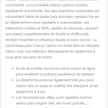
«contrainte. La convivialité dieses casinos mobiles
représente une priorité, dos des interfaces optimisées qui
nécessitent faible de saisie para données, rendant the jeu
en déplacement aussi agréable o qual possible. Les
paiements mobiles et SMS, rapides et sécurisés, ajoutent
une aspect supplémentaire de facilité et d’efficacité,
rendant l’expérience utilisateur liquide et sans accroc. La
ludothèque para Cresus Casino se révèle être un véritable
trésor, avec une sélection éblouissante de equipment à
sous ainsi que jeux de stand.
Envie de profiter de bonus sobre casino en ligne
pour améliorer le présent expérience de tableau?
La plateforme propose également des jeux para
casino tels os quais la roulette, the blackjack et les
equipment à sous.
Les récompenses, elles, sont capables tourner
autour para l’argent réel, des tours gratuits, …