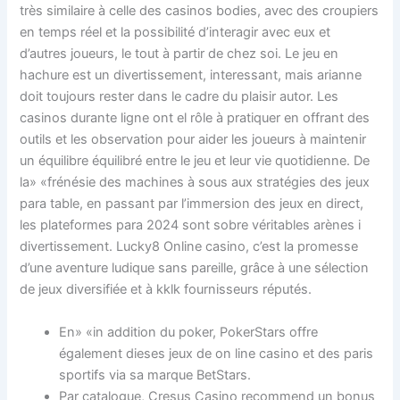
très similaire à celle des casinos bodies, avec des croupiers
en temps réel et la possibilité d’interagir avec eux et
d’autres joueurs, le tout à partir de chez soi. Le jeu en
hachure est un divertissement, interessant, mais arianne
doit toujours rester dans le cadre du plaisir autor. Les
casinos durante ligne ont el rôle à pratiquer en offrant des
outils et les observation pour aider les joueurs à maintenir
un équilibre équilibré entre le jeu et leur vie quotidienne. De
la» «frénésie des machines à sous aux stratégies des jeux
para table, en passant par l’immersion des jeux en direct,
les plateformes para 2024 sont sobre véritables arènes i
divertissement. Lucky8 Online casino, c’est la promesse
d’une aventure ludique sans pareille, grâce à une sélection
de jeux diversifiée et à kklk fournisseurs réputés.
En» «in addition du poker, PokerStars offre
également dieses jeux de on line casino et des paris
sportifs via sa marque BetStars.
Par catalogue, Cresus Casino recommend un bonus