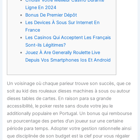
Ligne En 2024
Bonus De Premier Dépôt
Les Devices À Sous Sur Internet En
France
Les Casinos Qui Acceptent Les Français
Sont-ils Légitimes?
Jouez À Are Generally Roulette Live
Depuis Vos Smartphones Ios Et Android
Un voisinage où chaque parieur trouve son succès, que ce
soit au kid des rouleaux dieses machines à sous ou autour
dieses tables de cartes. En raison para sa grande
accessibilité, le poker reste sans doute votre jeu le
additionally populaire en Portugal. Un bonus qui rembourse
un pourcentage des pertes d’un joueur sur une certaine
période para temps. Adopter votre gestion rationnelle ainsi
que disciplinée de son budget est la clef pour vous régaler